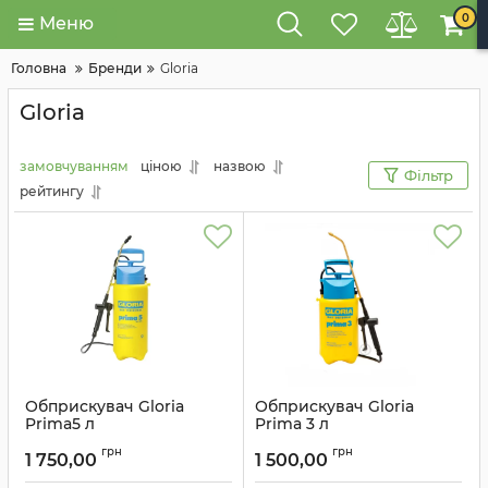
0
Меню
Головна
Бренди
Gloria
Gloria
замовчуванням
ціною
назвою
Фільтр
рейтингу
Обприскувач Gloria
Обприскувач Gloria
Prima5 л
Prima 3 л
Артикул:
000080.0000
Артикул:
000078.0000
грн
грн
1 750,00
1 500,00