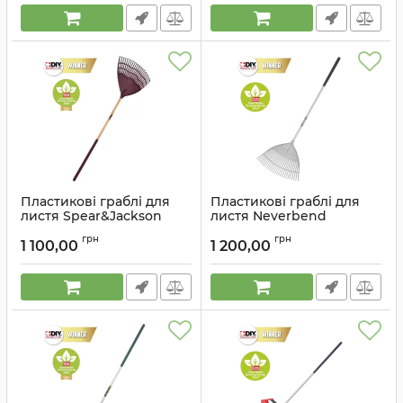
Пластикові граблі для
Пластикові граблі для
листя Spear&Jackson
листя Neverbend
Spear&Jackson
Артикул:
4184NB
грн
грн
1 100,00
1 200,00
Артикул:
3884NB