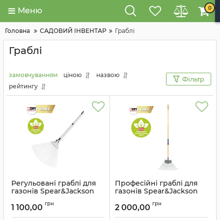
0
Меню
Головна
САДОВИЙ ІНВЕНТАР
Граблі
Граблі
замовчуванням
ціною
назвою
Фільтр
рейтингу
Регульовані граблі для
Професійні граблі для
газонів Spear&Jackson
газонів Spear&Jackson
Артикул:
EXPRAKE
Артикул:
3872HD
грн
грн
1 100,00
2 000,00