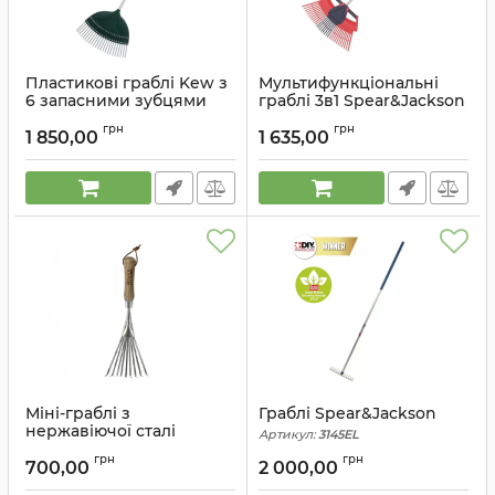
Пластикові граблі Kew з
Мультифункціональні
6 запасними зубцями
граблі 3в1 Spear&Jackson
Spear&Jackson
Артикул:
3IN1RAKE
грн
грн
1 850,00
1 635,00
Артикул:
PLASTICRAKEKW
Міні-граблі з
Граблі Spear&Jackson
нержавіючої сталі
Артикул:
3145EL
Spear&Jackson
грн
грн
700,00
2 000,00
Артикул:
5200BR