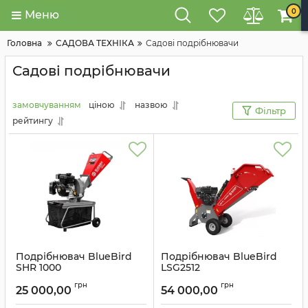
0
Меню
Головна
САДОВА ТЕХНІКА
Садові подрібнювачи
Садові подрібнювачи
замовчуванням
ціною
назвою
Фільтр
рейтингу
Подрібнювач BlueBird
Подрібнювач BlueBird
SHR 1000
LSG2512
Артикул:
884670
Артикул:
884540
грн
грн
25 000,00
54 000,00