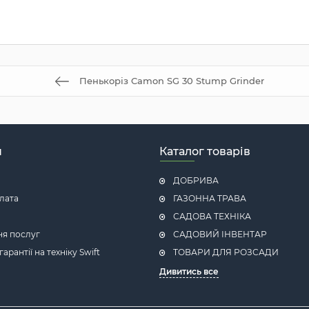
Пенькоріз Camon SG 30 Stump Grinder
н
Каталог товарів
ДОБРИВА
плата
ГАЗОННА ТРАВА
САДОВА ТЕХНІКА
ня послуг
САДОВИЙ ІНВЕНТАР
рантії на техніку Swift
ТОВАРИ ДЛЯ РОЗСАДИ
Дивитись все