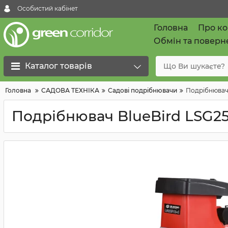
Особистий кабінет
Головна
Про к
Обмін та поверн
Каталог товарів
Головна
САДОВА ТЕХНІКА
Садові подрібнювачи
Подрібнювач 
Подрібнювач BlueBird LSG25