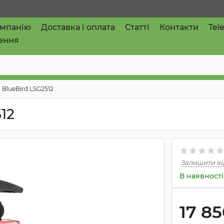
омпанію
Доставка і оплата
Статті
Контакти
Tel
ення
BlueBird LSG2512
12
Залишити ві
В наявності
17 8