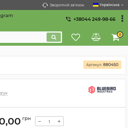
Зворотній зв'язок
Українська
egram
+38044 249-98-66
0
880450
Артикул:
дгук
50,00
грн
−
+