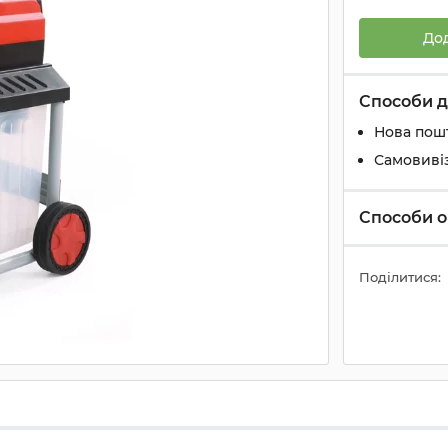
До
Способи д
Нова пош
Самовиві
Способи о
Поділитися: