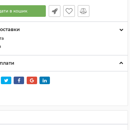
дати в кошик
оставки
та
з
плати