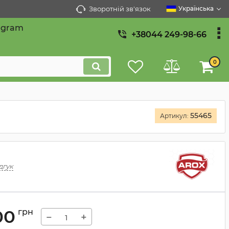
Зворотній зв'язок
Українська
egram
+38044 249-98-66
0
55465
Артикул:
дгук
00
грн
−
+