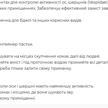
ах для контролю активності ос, шершнів (Vespidae) 
ьких приміщеннях. Забезпечує ефективний захист зав
ечна для бджіл та інших корисних видів.
онтейнер пастки.
ішувати на місцях скупчення комах, далі від людей.
лийте вміст і під проточною водою промийте всі деталі
реба тільки залити свіжу приманку.
 коли оси і шершні мають найменшу активність.
омах і місцями, де вони шукають їжу.
овому приміщенні.