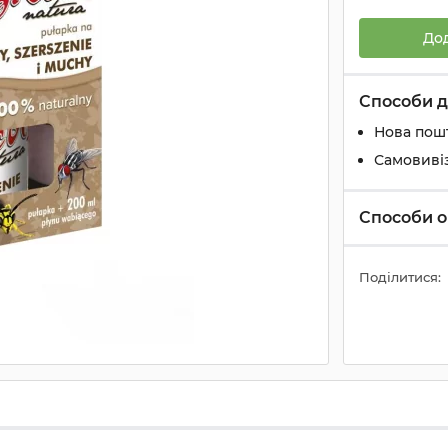
До
Способи д
Нова пош
Самовиві
Способи о
Поділитися: