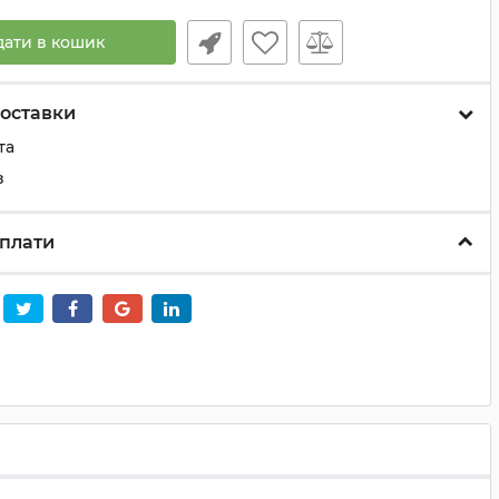
дати в кошик
оставки
та
з
плати