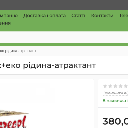
омпанію
Доставка і оплата
Статті
Контакти
Tel
ення
еко рідина-атрактант
х+еко рідина-атрактант
Залишити ві
В наявності
380,