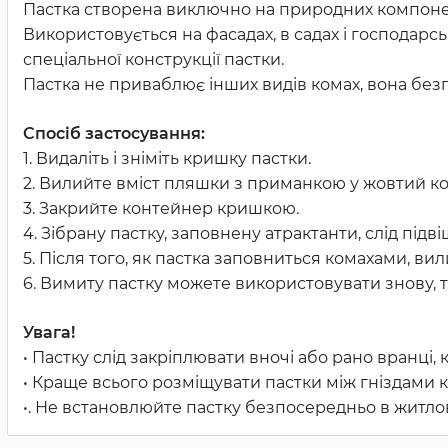
Пастка створена виключно на природних компонент
Використовується на фасадах, в садах і господарс
спеціальної конструкції пастки.
Пастка не приваблює інших видів комах, вона безп
Спосіб застосування:
1. Видаліть і зніміть кришку пастки.
2. Вилийте вміст пляшки з приманкою у жовтий к
3. Закрийте контейнер кришкою.
4. Зібрану пастку, заповнену атрактанти, слід підв
5. Після того, як пастка заповниться комахами, ви
6. Вимиту пастку можете використовувати знову, т
Увага!
• Пастку слід закріплювати вночі або рано вранці,
• Краще всього розміщувати пастки між гніздами к
•. Не встановлюйте пастку безпосередньо в житл