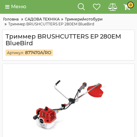
0
Меню
Головна
САДОВА ТЕХНІКА
Тримери/мотобури
Триммер BRUSHCUTTERS EP 280EM BlueBird
Триммер BRUSHCUTTERS EP 280EM
BlueBird
877470A/RO
Артикул: