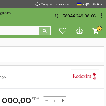
Зворотній зв'язок
Українська
egram
+38044 249-98-66
0
дгук
0 000,00
грн
−
+