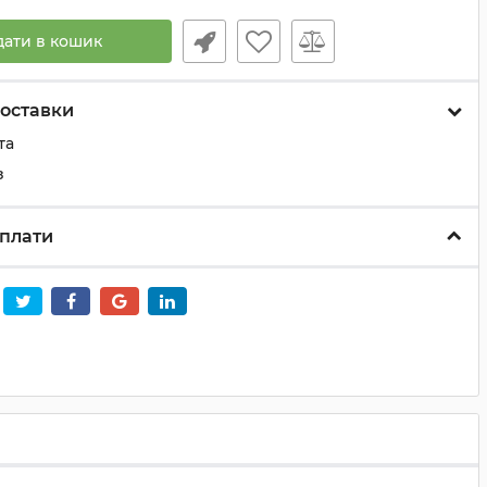
дати в кошик
оставки
та
з
плати