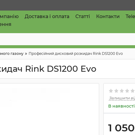
омпанію
Доставка і оплата
Статті
Контакти
Tel
ення
чного газону
Професійний дисковий розкидач Rink DS1200 Evo
идач Rink DS1200 Evo
Залишити ві
В наявності
1 05