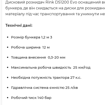
Дисковий розкидач Rink DS1200 Evo оснащений вн
бункера, де він скидається на диски для розкиданн
матеріалу під час транспортування та уникнути 
Технічні дані:
Розмір бункера 1,2 м 3
Робоча ширина 12 м
Товщина внесення 0,3-20 мм
Максимальна робоча швидкість 25 км/год
Необхідна потужність трактора 27 к.с.
Гідравлічна система ємністю 25 л/хв
Робочий тиск 140 бар