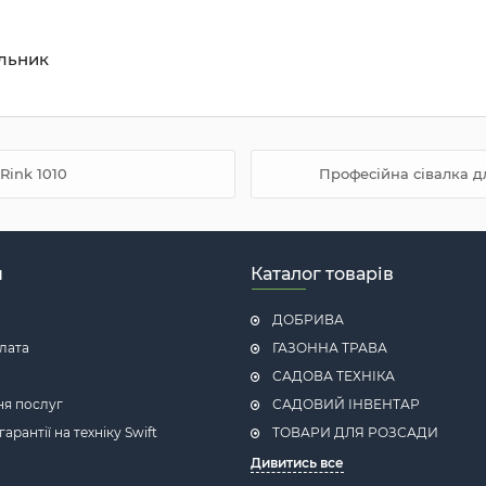
ільник
Rink 1010
Професійна сівалка д
н
Каталог товарів
ДОБРИВА
плата
ГАЗОННА ТРАВА
САДОВА ТЕХНІКА
ня послуг
САДОВИЙ ІНВЕНТАР
рантії на техніку Swift
ТОВАРИ ДЛЯ РОЗСАДИ
Дивитись все