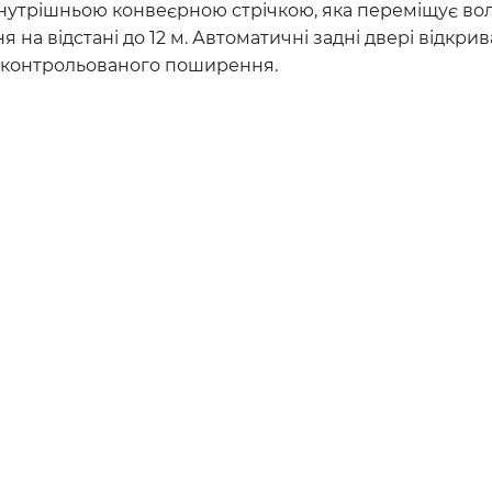
утрішньою конвеєрною стрічкою, яка переміщує воло
я на відстані до 12 м. Автоматичні задні двері відкр
неконтрольованого поширення.