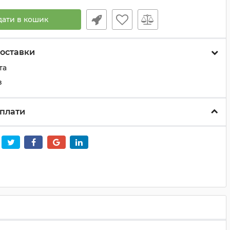
дати в кошик
оставки
та
з
плати