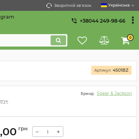
Зворотній зв'язок
Українська
egram
+38044 249-98-66
0
4501BZ
Артикул:
Spear & Jackson
Бренд:
дгук
0,00
грн
−
+