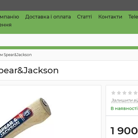
омпанію
Доставка і оплата
Статті
Контакти
Tel
ення
м Spear&Jackson
pear&Jackson
Залишити ві
В наявності
1 90