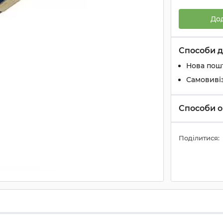
До
Способи д
Нова пош
Самовиві
Способи о
Поділитися: