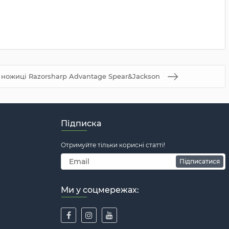
і ножиці Razorsharp Advantage Spear&Jackson
Підписка
Отримуйте тільки корисні статті!
Підписатися
Ми у соцмережах: