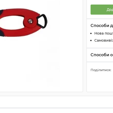
До
Способи д
Нова пош
Самовиві
Способи о
Поділитися: