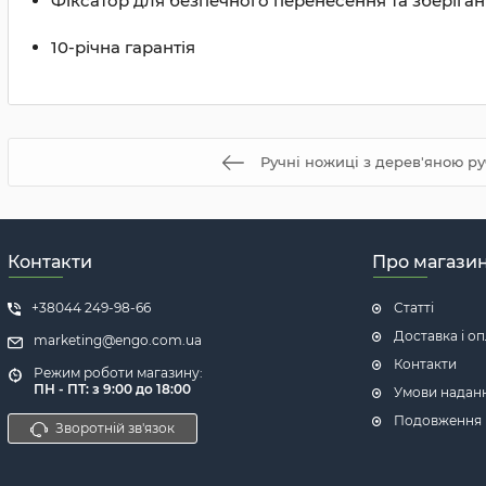
Фіксатор для безпечного перенесення та зберіга
10-річна гарантія
Ручні ножиці з дерев'яною р
Контакти
Про магази
+38044 249-98-66
Статті
Доставка і о
marketing@engo.com.ua
Контакти
Режим роботи магазину:
ПН - ПТ: з 9:00 до 18:00
Умови надан
Подовження га
Зворотній зв'язок