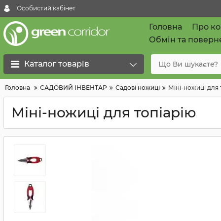
Особистий кабінет
Головна
Про к
Обмін та поверн
Каталог товарів
Головна
САДОВИЙ ІНВЕНТАР
Садові ножиці
Міні-ножиці для 
Міні-ножиці для топіарію