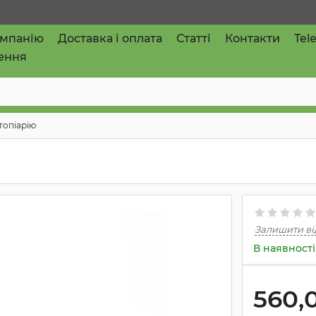
омпанію
Доставка і оплата
Статті
Контакти
Tel
ення
топіарію
Залишити ві
В наявності
560,