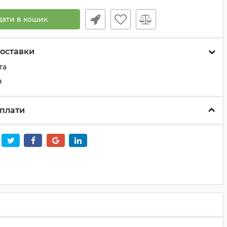
дати в кошик
оставки
та
з
плати