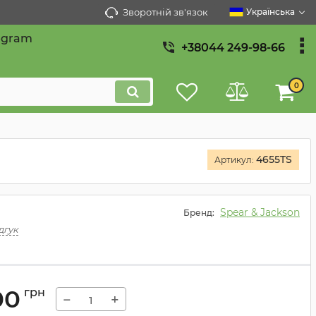
Зворотній зв'язок
Українська
egram
+38044 249-98-66
0
4655TS
Артикул:
Spear & Jackson
Бренд:
дгук
00
грн
−
+