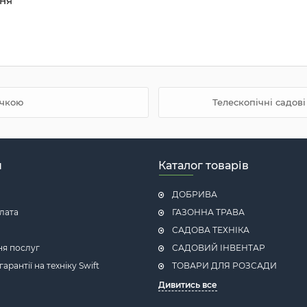
ння
учкою
Телескопічні садов
н
Каталог товарів
ДОБРИВА
плата
ГАЗОННА ТРАВА
САДОВА ТЕХНІКА
ня послуг
САДОВИЙ ІНВЕНТАР
рантії на техніку Swift
ТОВАРИ ДЛЯ РОЗСАДИ
Дивитись все