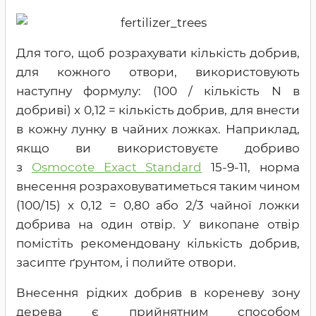
Для того, щоб розрахувати кількість добрив,
для кожного отвори, використовують
наступну формулу: (100 / кількість N в
добриві) х 0,12 = кількість добрив, для внести
в кожну лунку в чайних ложках. Наприклад,
якщо ви використовуєте добриво
з
Osmocote Exact Standard
15-9-11, норма
внесення розраховуватиметься таким чином
(100/15) х 0,12 = 0,80 або 2/3 чайної ложки
добрива на один отвір. У викопане отвір
помістіть рекомендовану кількість добрив,
засипте ґрунтом, і полийте отвори.
Внесення рідких добрив в кореневу зону
дерева є прийнятним способом