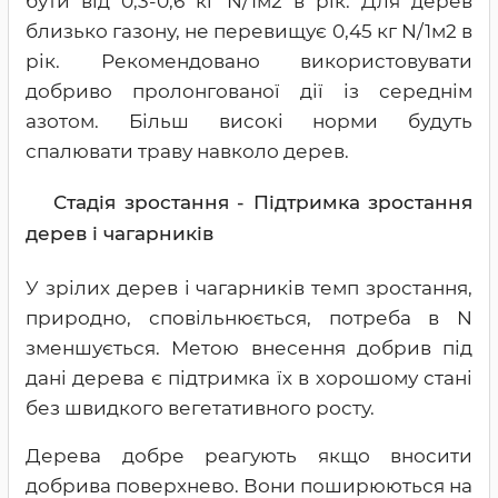
бути від 0,3-0,6 кг N/1м2 в рік. Для дерев
близько газону, не перевищує 0,45 кг N/1м2 в
рік. Рекомендовано використовувати
добриво пролонгованої дії із середнім
азотом. Більш високі норми будуть
спалювати траву навколо дерев.
Стадія зростання - Підтримка зростання
дерев і чагарників
У зрілих дерев і чагарників темп зростання,
природно, сповільнюється, потреба в N
зменшується. Метою внесення добрив під
дані дерева є підтримка їх в хорошому стані
без швидкого вегетативного росту.
Дерева добре реагують якщо вносити
добрива поверхнево. Вони поширюються на