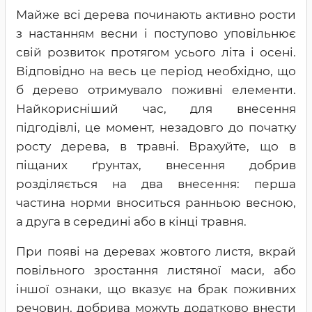
Майже всі дерева починають активно рости
з настанням весни і поступово уповільнює
свій розвиток протягом усього літа і осені.
Відповідно на весь це період необхідно, що
б дерево отримувало поживні елементи.
Найкорисніший час, для внесення
підгодівлі, це момент, незадовго до початку
росту дерева, в травні. Врахуйте, що в
піщаних ґрунтах, внесення добрив
розділяється на два внесення: перша
частина норми вноситься ранньою весною,
а друга в середині або в кінці травня.
При появі на деревах жовтого листя, вкрай
повільного зростання листяної маси, або
іншої ознаки, що вказує на брак поживних
речовин, добрива можуть додатково внести