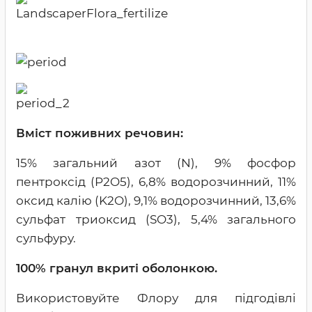
Вміст поживних речовин:
15% загальний азот (N), 9% фосфор
пентроксід (P2O5), 6,8% водорозчинний, 11%
оксид калію (K2O), 9,1% водорозчинний, 13,6%
сульфат триоксид (SO3), 5,4% загального
сульфуру.
100% гранул вкриті оболонкою.
Використовуйте Флору для підгодівлі