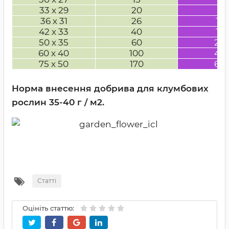
33 х 29
20
80
36 х
31
26
10
42
х 33
40
16
50 х 35
60
24
60 х 40
100
40
75 х 50
170
68
Норма внесення добрива для клумбових
рослин 35-40 г / м2.
Статті
Оцініть статтю: