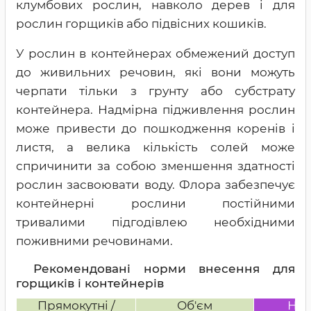
клумбових рослин, навколо дерев і для
рослин горщиків або підвісних кошиків.
У рослин в контейнерах обмежений доступ
до живильних речовин, які вони можуть
черпати тільки з грунту або субстрату
контейнера. Надмірна підживлення рослин
може привести до пошкодження коренів і
листя, а велика кількість солей може
спричинити за собою зменшення здатності
рослин засвоювати воду. Флора забезпечує
контейнерні рослини постійними
тривалими підгодівлею необхідними
поживними речовинами.
Рекомендовані норми внесення для
горщиків і контейнерів
Прямокутні /
Об'єм
Но