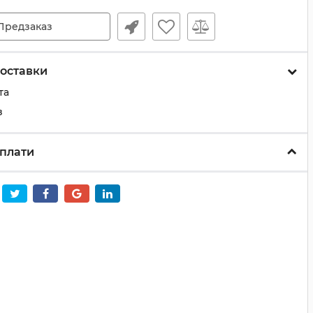
Предзаказ
оставки
та
з
плати