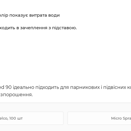
олір показує витрата води
одить в зачеплення з підставою.
d 90 ідеально підходить для парникових і підвісних к
розпорошення.
elco, 100 шт
Micro Spr