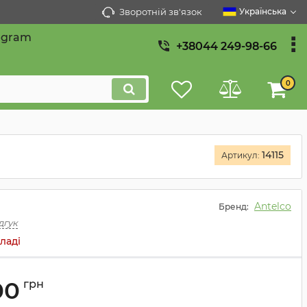
Зворотній зв'язок
Українська
egram
+38044 249-98-66
0
14115
Артикул:
Antelco
Бренд:
дгук
ладі
00
грн