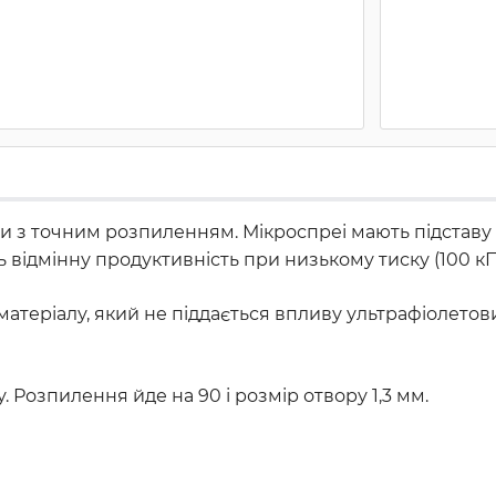
и з точним розпиленням. Мікроспреі мають підставу з
 відмінну продуктивність при низькому тиску (100 кП
 матеріалу, який не піддається впливу ультрафіолето
 Розпилення йде на 90 і розмір отвору 1,3 мм.