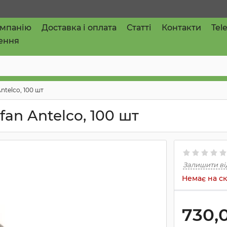
омпанію
Доставка і оплата
Статті
Контакти
Tel
ення
Antelco, 100 шт
fan Antelco, 100 шт
Залишити ві
Немає на ск
730,