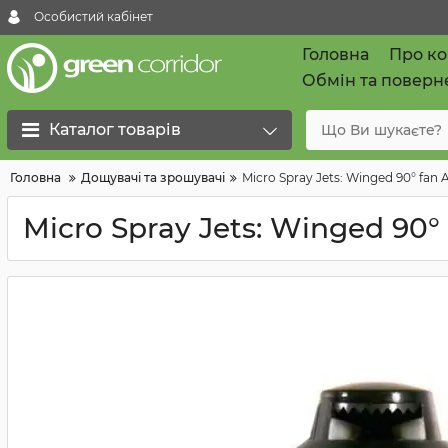
Особистий кабінет
Головна
Про к
Обмін та поверн
Каталог товарів
Головна
Дощувачі та зрошувачі
Micro Spray Jets: Winged 90° fan 
Micro Spray Jets: Winged 90° 