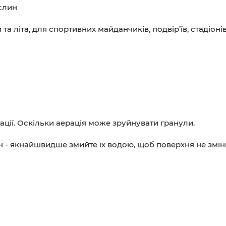
слин
а літа, для спортивних майданчиків, подвір’їв, стадіонів
ації. Оскільки аерація може зруйнувати гранули.
н - якнайшвидше змийте їх водою, щоб поверхня не зміни