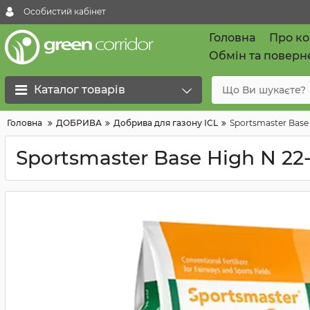
Особистий кабінет
Головна
Про к
Обмін та поверн
Каталог товарів
Головна
ДОБРИВА
Добрива для газону ICL
Sportsmaster Base 
Sportsmaster Base High N 22-