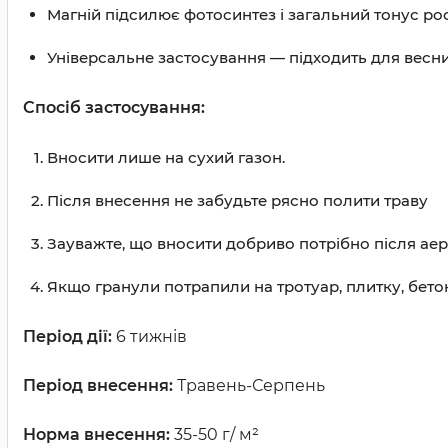
Магній підсилює фотосинтез і загальний тонус ро
Універсальне застосування — підходить для весни т
Спосіб застосування:
Вносити лише на сухий газон.
Після внесення не забудьте рясно полити траву
Зауважте, що вносити добриво потрібно після аер
Якщо гранули потрапили на тротуар, плитку, бето
Період дії:
6 тижнів
Період внесення:
Травень-Серпень
Норма внесення:
35-50 г/ м²