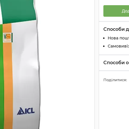
До
Способи д
Нова пош
Самовиві
Способи о
Поділитися: