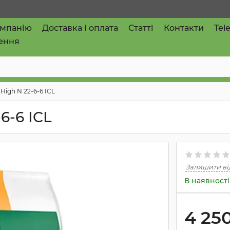
омпанію
Доставка і оплата
Статті
Контакти
Tel
ення
High N 22-6-6 ICL
6-6 ICL
Залишити ві
В наявності
4 25