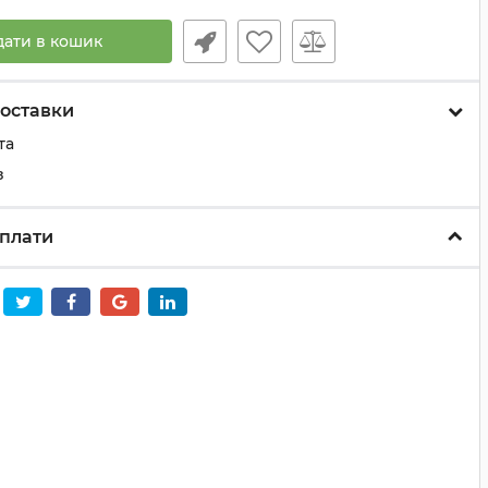
дати в кошик
оставки
та
з
плати