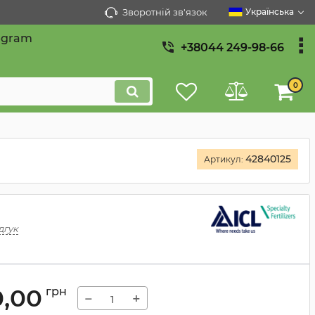
Зворотній зв'язок
Українська
egram
+38044 249-98-66
0
42840125
Артикул:
дгук
0,00
грн
−
+