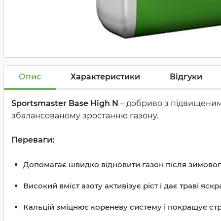
Опис
Характеристики
Відгуки
Sportsmaster Base High N
– добриво з підвищеним 
збалансованому зростанню газону.
Переваги:
Допомагає швидко відновити газон після зимов
Високий вміст азоту активізує ріст і дає траві яск
Кальцій зміцнює кореневу систему і покращує ст