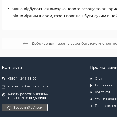
Якщо відбувається висадка нового газону, то викори
рівномірним шаром, газон повинен бути сухим в цей
Добриво для газонів super багатокомпонентне 20
Контакти
Про магази
+38044 249-98-66
Статті
Доставка і о
marketing@engo.com.ua
Контакти
Режим роботи магазину:
ПН - ПТ: з 9:00 до 18:00
Умови надан
Подовження га
Зворотній зв'язок