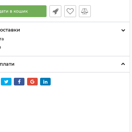
дати в кошик
оставки
та
з
плати