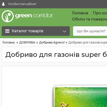
Особистий кабінет
Головна
Про к
Обмін та поверн
Каталог товарів
Головна
ДОБРИВА
Добрива Agrecol
Добриво для газонів supe
Добриво для газонів super б