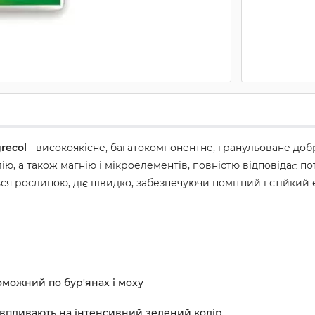
recol
- високоякісне, багатокомпонентне, гранульоване добр
ію, а також магнію і мікроелементів, повністю відповідає п
я рослиною, діє швидко, забезпечуючи помітний і стійкий 
можний по бур'янах і моху
о впливають на інтенсивний зелений колір