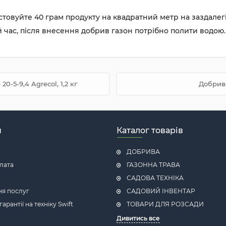
стовуйте 40 грам продукту на квадратний метр на заздалег
 час, після внесення добрив газон потрібно полити водою.
-5-9,4 Agrecol, 1,2 кг
Добриво 
н
Каталог товарів
ДОБРИВА
плата
ГАЗОННА ТРАВА
САДОВА ТЕХНІКА
ня послуг
САДОВИЙ ІНВЕНТАР
рантії на техніку Swift
ТОВАРИ ДЛЯ РОЗСАДИ
Дивитись все