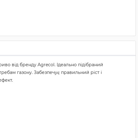
иво від бренду Agrecol. Ідеально підібраний
отребам газону. Забезпечує правильний ріст і
ефект.