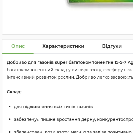
Опис
Характеристики
Відгуки
Добриво для газонів super багатокомпонентне 15-5-7 Ag
багатокомпонентний склад у вигляді азоту, фосфору і кал
інтенсивний розвиток рослин. Добриво легко засвоюєтьс
Склад:
для підживлення всіх типів газонів
забезпечує пишне зростання дерну, конкурентоспро
збалансовані дози азоту, магнію та заліза позитивн