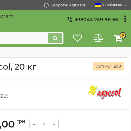
Зворотній зв'язок
Українська
egram
+38044 249-98-66
0
ol, 20 кг
298
Артикул:
дгук
,00
грн
−
+