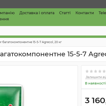
омпанію
Доставка і оплата
Статті
Контакти
Tel
ення
r багатокомпонентне 15-5-7 Agrecol, 20 кг
агатокомпонентне 15-5-7 Agrec
Залишити ві
В наявності
3 160