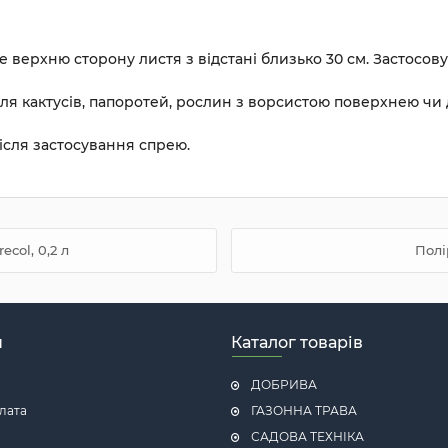
ерхню сторону листя з відстані близько 30 см. Застосовуй
 кактусів, папоротей, рослин з ворсистою поверхнею чи дл
ісля застосування спрею.
col, 0,2 л
Полі
н
Каталог товарів
ДОБРИВА
плата
ГАЗОННА ТРАВА
САДОВА ТЕХНІКА