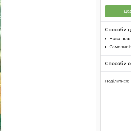
До
Способи д
Нова пош
Самовиві
Способи о
Поділитися: