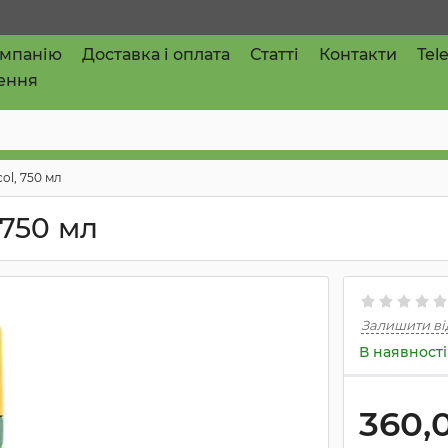
омпанію
Доставка і оплата
Статті
Контакти
Tel
ення
ol, 750 мл
 750 мл
Залишити ві
В наявності
360,