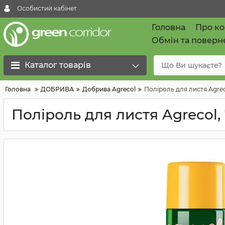
Особистий кабінет
Головна
Про к
Обмін та поверн
Каталог товарів
Головна
ДОБРИВА
Добрива Agrecol
Поліроль для листя Agrec
Поліроль для листя Agrecol,