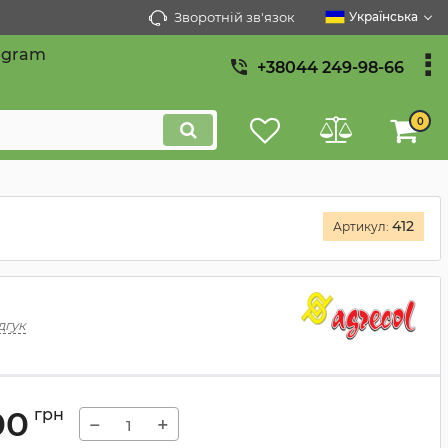
Зворотній зв'язок
Українська
egram
+38044 249-98-66
0
412
Артикул:
дгук
00
грн
−
+