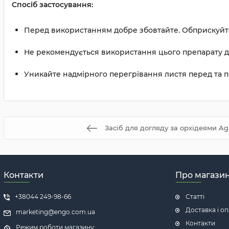
Спосіб застосування:
Перед використанням добре збовтайте. Обприскуйте в
Не рекомендується використання цього препарату для
Уникайте надмірного перегрівання листя перед та п
Засіб для догляду за орхідеями Agre
Контакти
Про магази
+38044 249-98-66
Статті
Доставка і о
marketing@engo.com.ua
Контакти
Режим роботи магазину: