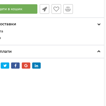
дати в кошик
оставки
та
з
плати