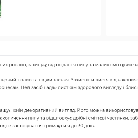
их рослин, захищає від осідання пилу та малих сміттєвих ча
ярний полив та підживлення. Захистити листя від накопи
роцесам. Цей засіб надає листкам здорового вигляду і блис
щує їхній декоративний вигляд. Його можна використовуват
 накопичення пилу та відштовхує дрібні сміттєві частинки, з
 одне застосування тримається до 30 днів.