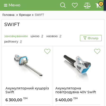
0
Меню
Головна
Бренди
SWIFT
SWIFT
замовчуванням
ціною
назвою
Фільтр
рейтингу
Акумуляторний кущоріз
Акумуляторна
Swift
повітродувка 40V Swift
Артикул:
EB518D2
Артикул:
EB430D2
грн
грн
6 300,00
5 400,00