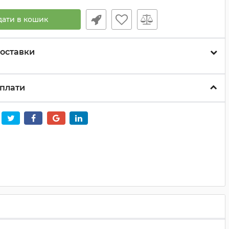
дати в кошик
оставки
плати