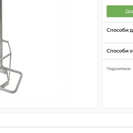
До
Способи д
Способи о
Поділитися: