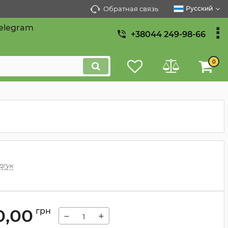
Обратная связь
Русский
elegram
+38044 249-98-66
0
дгук
0,00
грн
−
+