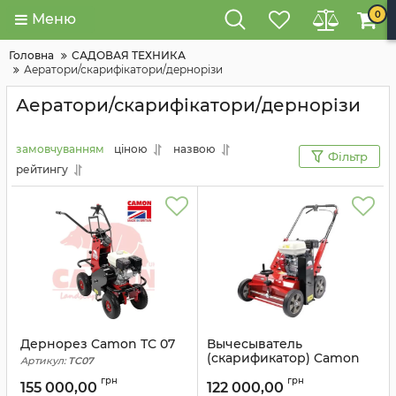
0
Меню
Головна
САДОВАЯ ТЕХНИКА
Аератори/скарифікатори/дернорізи
Аератори/скарифікатори/дернорізи
замовчуванням
ціною
назвою
Фільтр
рейтингу
Дернорез Camon ТС 07
Вычесыватель
(скарификатор) Camon
Артикул:
TC07
LS 52
грн
грн
155 000,00
122 000,00
Артикул:
LS52.60993