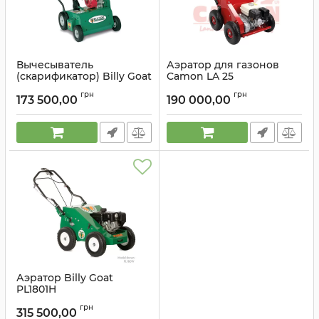
Вычесыватель
Аэратор для газонов
(скарификатор) Billy Goat
Camon LA 25
PR550H
Артикул:
LA25
грн
грн
173 500,00
190 000,00
Артикул:
PR550H
Аэратор Billy Goat
PL1801H
Артикул:
PL1801H
грн
315 500,00