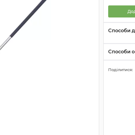
До
Способи д
Способи о
Поділитися: