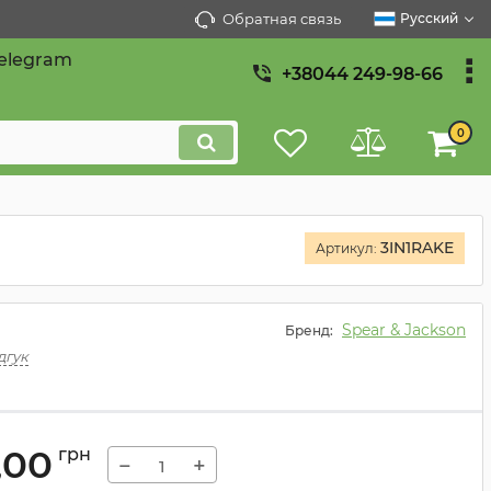
Обратная связь
Русский
elegram
+38044 249-98-66
0
3IN1RAKE
Артикул:
Spear & Jackson
Бренд:
дгук
,00
грн
−
+