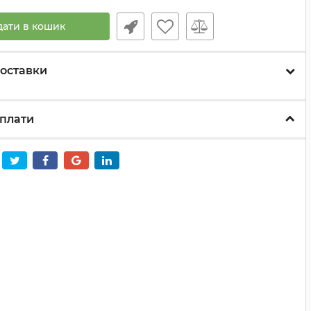
дати в кошик
оставки
плати