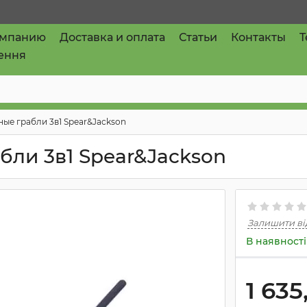
омпанию
Доставка и оплата
Статьи
Контакты
T
ення
е грабли 3в1 Spear&Jackson
ли 3в1 Spear&Jackson
Залишити ві
В наявності
1 635