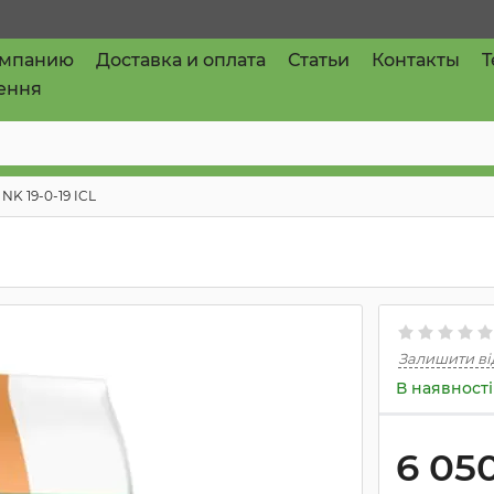
омпанию
Доставка и оплата
Статьи
Контакты
T
ення
 NK 19-0-19 ICL
Залишити ві
В наявності
6 05