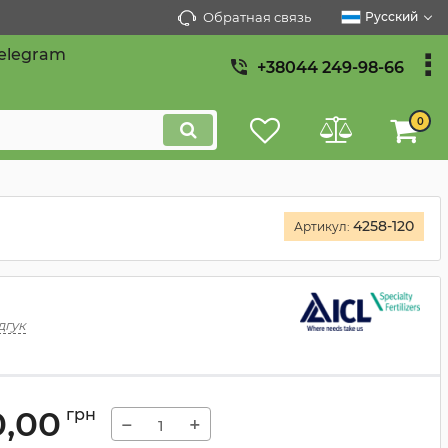
Обратная связь
Русский
elegram
+38044 249-98-66
0
4258-120
Артикул:
дгук
0,00
грн
−
+