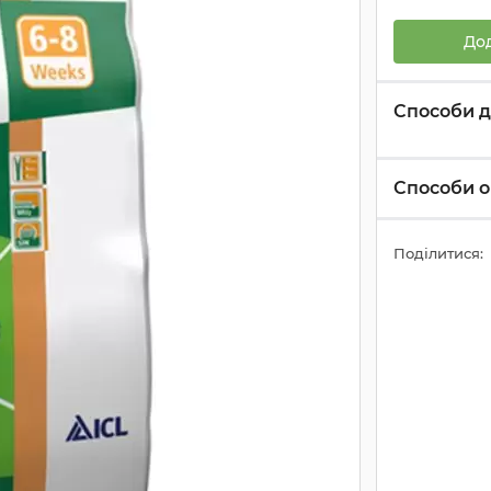
До
Способи д
Способи о
Поділитися: