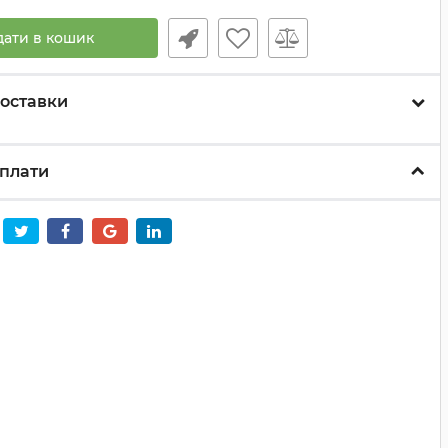
дати в кошик
оставки
плати