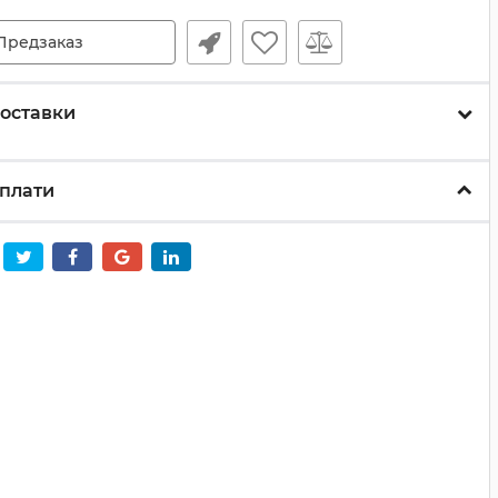
Предзаказ
оставки
плати