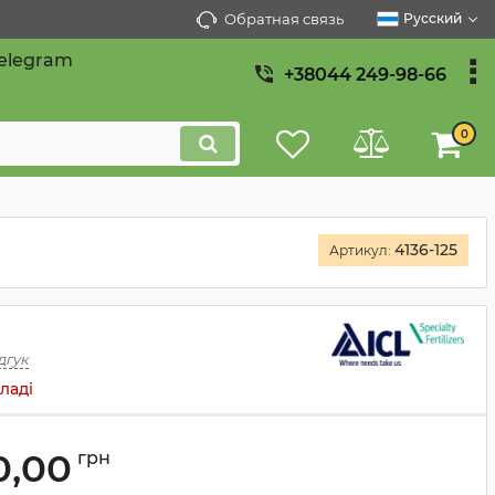
Обратная связь
Русский
elegram
+38044 249-98-66
0
4136-125
Артикул:
дгук
ладі
0,00
грн