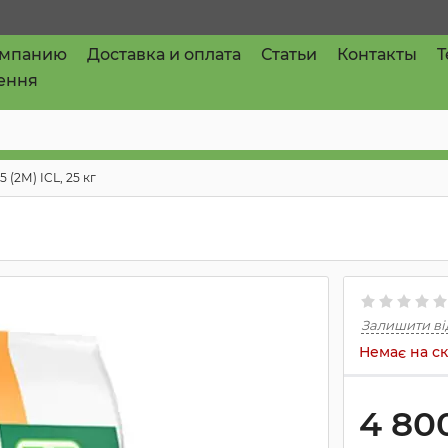
омпанию
Доставка и оплата
Статьи
Контакты
T
ення
15 (2М) ICL, 25 кг
Залишити ві
Немає на ск
4 80