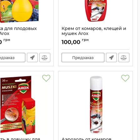
а для плодовых
Крем от комаров, клещей и
Arox
мушек Arox
30876
Артикул:
30969
грн
грн
0
100,00
едзаказ
Предзаказ
ть в ловушку для
Аэрозоль от комаров,