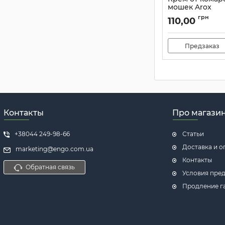
мошек Arox
Артикул:
30968
грн
110,00
Предзаказ
Контакты
Про магази
+38044 249-98-66
Статьи
Доставка и о
marketing@engo.com.ua
Контакты
Обратная связь
Условия пред
Продление га