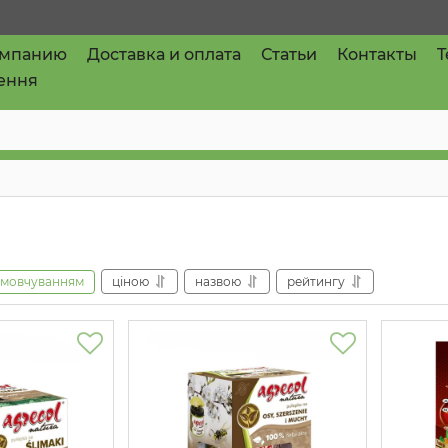
омпанию
Доставка и оплата
Статьи
Контакты
T
ення
амовчуванням
ціною
назвою
рейтингу