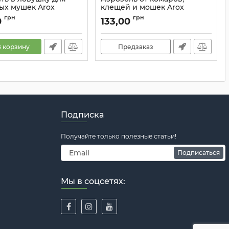
ых мушек Arox
клещей и мошек Arox
868
Артикул:
30970
грн
грн
0
133,00
 корзину
Предзаказ
Подписка
Получайте только полезные статьи!
Подписаться
Мы в соцсетях: