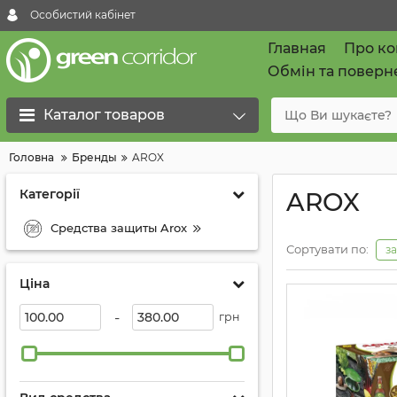
Особистий кабінет
Главная
Про к
Обмін та поверн
Каталог товаров
Головна
Бренды
AROX
Категорії
AROX
Средства защиты Arox
Сортувати по:
з
Ціна
-
грн