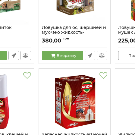
литок
Ловушка для ос, шершней и
Ловушк
мух+эко жидкость-
мушек 
аттрактант
Артикул:
грн
380,00
225,0
Артикул:
55465
В корзину
Пр
ов, клещей и
Запасная жидкость 60 ночей
Жидкос