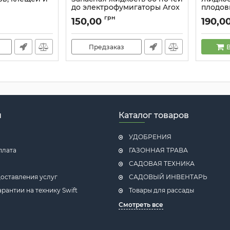
до электрофумигаторы Arox
плодов
Артикул:
30949
Артикул:
грн
150,00
190,0
Предзаказ
В
н
Каталог товаров
УДОБРЕНИЯ
плата
ГАЗОННАЯ ТРАВА
САДОВАЯ ТЕХНИКА
оставления услуг
САДОВЫЙ ИНВЕНТАРЬ
рантии на технику Swift
Товары для рассады
Смотреть все