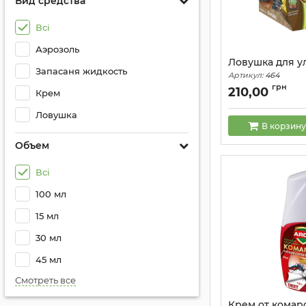
Вид средства
Всі
Аэрозоль
Ловушка для у
Запасаня жидкость
Артикул:
464
грн
210,00
Крем
Ловушка
В корзину
Объем
Всі
100 мл
15 мл
30 мл
45 мл
Смотреть все
Крем от комар